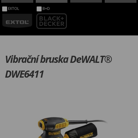
EXTOL
B+D
Vibrační bruska DeWALT®
DWE6411