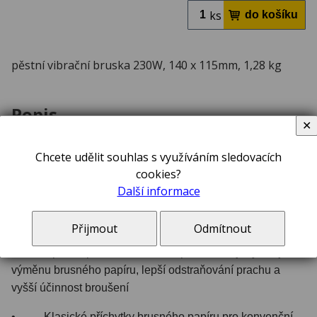
ks
pěstní vibrační bruska 230W, 140 x 115mm, 1,28 kg
Popis
✕
Pěstní vibrační bruska 230W / 115 x 115mm – DWE6411
Chcete udělit souhlas s využíváním sledovacích
cookies?
Rysy, znaky
Další informace
• Motor 230 W poskytuje 14000 kmitů za minutu, což
zaručuje vynikající povrchovou úpravu
Přijmout
Odmítnout
• Upínání pomocí suchého zipu umožňuje rychlejší
výměnu brusného papíru, lepší odstraňování prachu a
vyšší účinnost broušení
• Klasické příchytky brusného papíru pro konvenční