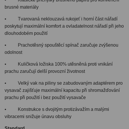
brusné materiály
• Tvarovaná neklouzavá rukojeť i horní část nářadí
poskytují maximální komfort a ovladatelnost nářadí při jeho
dlouhodobém použití
• Prachotěsný spouštěcí spínač zaručuje zvýšenou
odolnost
• Kuličková ložiska 100% utěsněná proti vnikání
prachu zaručují delší provozní životnost
• Velký vak na piliny se zabudovaným adaptérem pro
vysavač zajišťuje maximální kapacitu při shromažďování
prachu při použití i bez použití vysavače
• Konstrukce s dvojitým protizávažím a malými
vibracemi snižuje únavu obsluhy
Standard