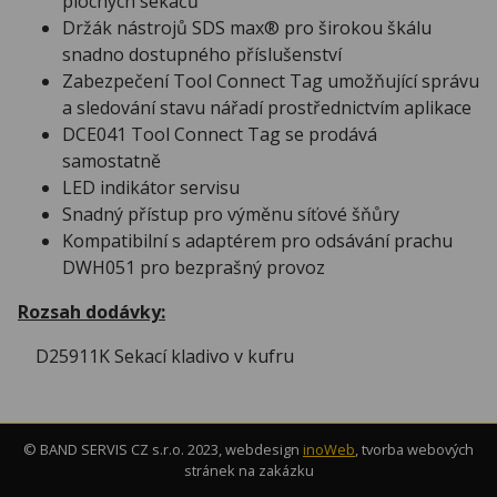
plochých sekáčů
Držák nástrojů SDS max® pro širokou škálu
snadno dostupného příslušenství
Zabezpečení Tool Connect Tag umožňující správu
a sledování stavu nářadí prostřednictvím aplikace
DCE041 Tool Connect Tag se prodává
samostatně
LED indikátor servisu
Snadný přístup pro výměnu síťové šňůry
Kompatibilní s adaptérem pro odsávání prachu
DWH051 pro bezprašný provoz
Rozsah dodávky:
D25911K Sekací kladivo v kufru
© BAND SERVIS CZ s.r.o. 2023, webdesign
inoWeb
, tvorba webových
stránek na zakázku