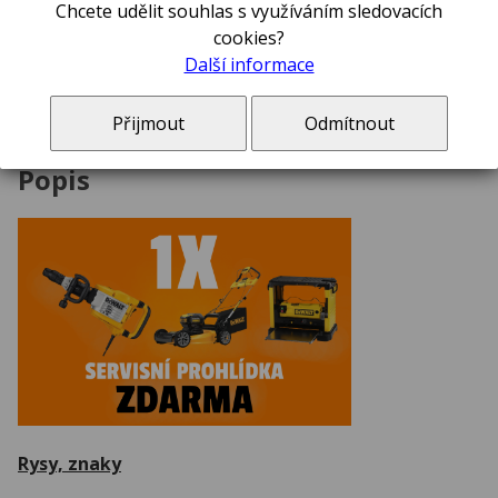
Chcete udělit souhlas s využíváním sledovacích
cookies?
Další informace
SDS Max bourací kladivo, 1 700 W / 27 J / 810 - 1620
ú/min 12,7 kg
Přijmout
Odmítnout
Popis
Rysy, znaky