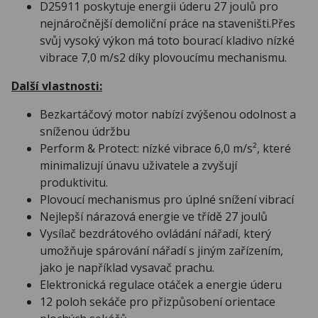
D25911 poskytuje energii úderu 27 joulů pro
nejnáročnější demoliční práce na staveništi.Přes
svůj vysoký výkon má toto bourací kladivo nízké
vibrace 7,0 m/s2 díky plovoucímu mechanismu.
Další vlastnosti:
Bezkartáčový motor nabízí zvýšenou odolnost a
sníženou údržbu
Perform & Protect: nízké vibrace 6,0 m/s², které
minimalizují únavu uživatele a zvyšují
produktivitu.
Plovoucí mechanismus pro úplné snížení vibrací
Nejlepší nárazová energie ve třídě 27 joulů
Vysílač bezdrátového ovládání nářadí, který
umožňuje spárování nářadí s jiným zařízením,
jako je například vysavač prachu.
Elektronická regulace otáček a energie úderu
12 poloh sekáče pro přizpůsobení orientace