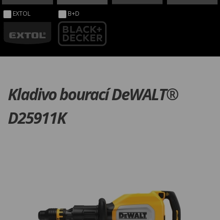
EXTOL
B+D
Kladivo bourací DeWALT®
D25911K