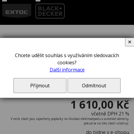
✕
Box na nářadí STANLEY® 1-95-
Chcete udělit souhlas s využíváním sledovacích
830
cookies?
Další informace
Přijmout
Odmítnout
1 610,00 Kč
včetně DPH 21 %
V ceně zboží jsou započteny poplatky na likvidaci elektroodpadu a autorské odměny,
pokud se na toto zboží vztahují.
do týdne v e-shopu