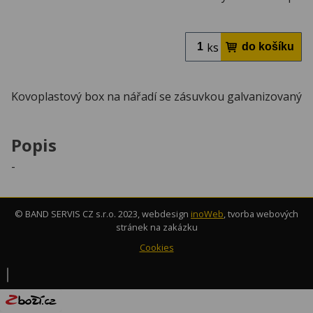
ks
Kovoplastový box na nářadí se zásuvkou galvanizovaný
Popis
-
© BAND SERVIS CZ s.r.o. 2023, webdesign
inoWeb
, tvorba webových
stránek na zakázku
Cookies