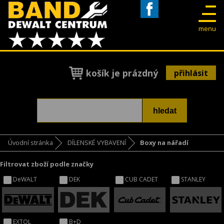
Facebook
menu
košík je prázdný
přihlásit
Úvodní stránka
DÍLENSKÉ VYBAVENÍ
Boxy na nářadí
Filtrovat zboží podle značky
DeWALT
DEK
CUB CADET
STANLEY
EXTOL
B+D