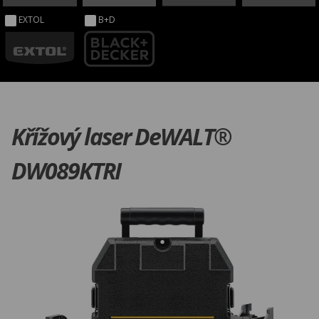
EXTOL
B+D
Křížový laser DeWALT®
DW089KTRI