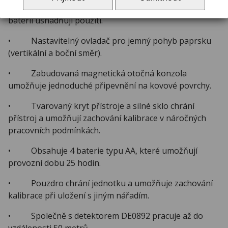
• Obsluha pomocí tří tlačítek a indikátor nabití
baterií usnadňují použití.
• Nastavitelný ovladač pro jemný pohyb paprsku
(vertikální a boční směr).
• Zabudovaná magnetická otočná konzola
umožňuje jednoduché připevnění na kovové povrchy.
• Tvarovaný kryt přístroje a silné sklo chrání
přístroj a umožňují zachování kalibrace v náročných
pracovních podmínkách.
• Obsahuje 4 baterie typu AA, které umožňují
provozní dobu 25 hodin.
• Pouzdro chrání jednotku a umožňuje zachování
kalibrace při uložení s jiným nářadím.
• Společně s detektorem DE0892 pracuje až do
vzdálenosti 50 metrů.