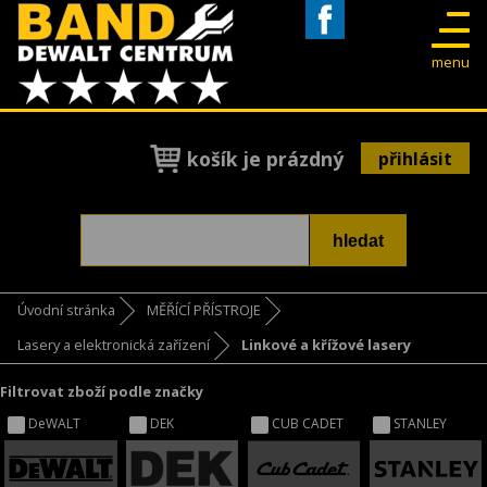
Facebook
menu
košík je prázdný
přihlásit
Úvodní stránka
MĚŘÍCÍ PŘÍSTROJE
Lasery a elektronická zařízení
Linkové a křížové lasery
Filtrovat zboží podle značky
DeWALT
DEK
CUB CADET
STANLEY