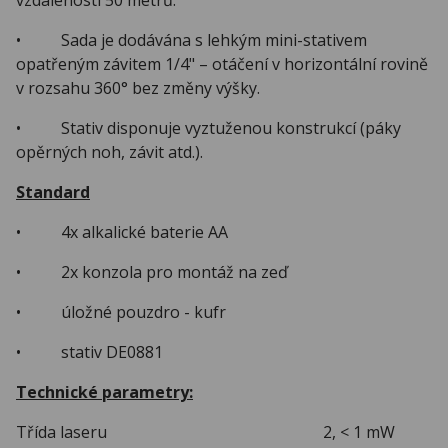
• Sada je dodávána s lehkým mini-stativem
opatřeným závitem 1/4" – otáčení v horizontální rovině
v rozsahu 360° bez změny výšky.
• Stativ disponuje vyztuženou konstrukcí (páky
opěrných noh, závit atd.).
Standard
• 4x alkalické baterie AA
• 2x konzola pro montáž na zeď
• úložné pouzdro - kufr
• stativ DE0881
Technické parametry:
Třída laseru 2, < 1 mW