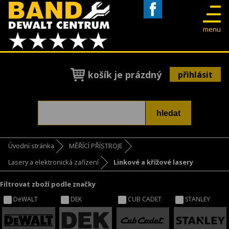
Facebook
menu
košík je prázdný
přihlásit
Úvodní stránka
MĚŘÍCÍ PŘÍSTROJE
Lasery a elektronická zařízení
Linkové a křížové lasery
Filtrovat zboží podle značky
DeWALT
DEK
CUB CADET
STANLEY