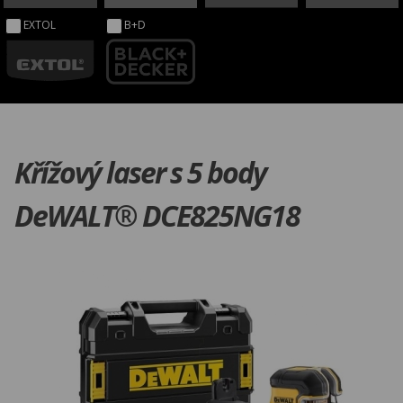
EXTOL
B+D
Křížový laser s 5 body
DeWALT® DCE825NG18