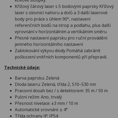
Křížový čárový laser s 5 bodovými paprsky Křížový
laser s olovnicí nahoru a dolů a 3 další laserové
body pro práce s úhlem 90°, nastavení
referenčních bodů na strop a podlahu, plus další
vyrovnání v horizontálním a vertikálním směru
Přesné nastavení paprsku pro ruční provádění
jemného horizontálního nastavení
Zablokování výkyvu diody Pomáhá zabránit
poškození vnitřních komponentů při přepravě.
Technické údaje:
Barva paprsku: Zelená
Dioda laseru: Zelená, třída 2, 510–530 nm
Pracovní dosah bez / s detektorem: 35 m / 50 m
Pulzní režim: Ano, trvalý
Přesnost nivelace: ±3 mm / 10 m
Automatické srovnání: ± 4°
Třída ochrany IP: IP54