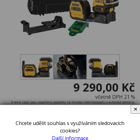
9 290,00 Kč
včetně DPH 21 %
V ceně zboží jsou započteny poplatky na likvidaci elektroodpadu a autorské odměny,
pokud se na toto zboží vztahují.
✕
do týdne v e-shopu
Chcete udělit souhlas s využíváním sledovacích
cookies?
Další informace
ks