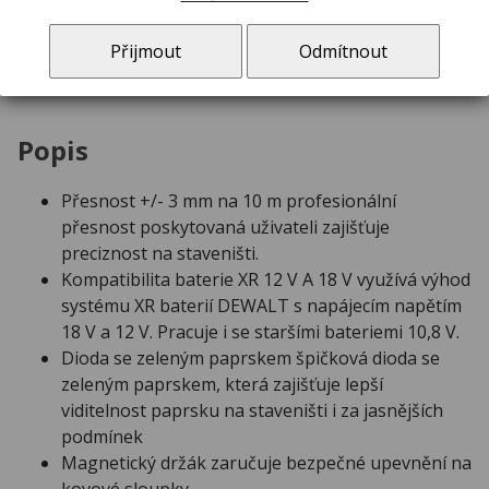
Přijmout
Odmítnout
Zelený křížový laser s 5 body 12 / 18V
Popis
Přesnost +/- 3 mm na 10 m profesionální
přesnost poskytovaná uživateli zajišťuje
preciznost na staveništi.
Kompatibilita baterie XR 12 V A 18 V využívá výhod
systému XR baterií DEWALT s napájecím napětím
18 V a 12 V. Pracuje i se staršími bateriemi 10,8 V.
Dioda se zeleným paprskem špičková dioda se
zeleným paprskem, která zajišťuje lepší
viditelnost paprsku na staveništi i za jasnějších
podmínek
Magnetický držák zaručuje bezpečné upevnění na
kovové sloupky.