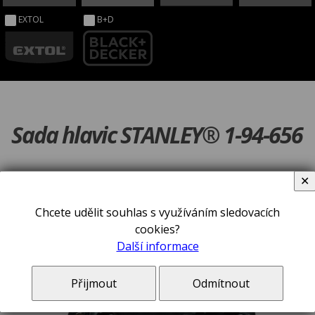
EXTOL
B+D
Sada hlavic STANLEY® 1-94-656
✕
Chcete udělit souhlas s využíváním sledovacích
cookies?
Další informace
Přijmout
Odmítnout