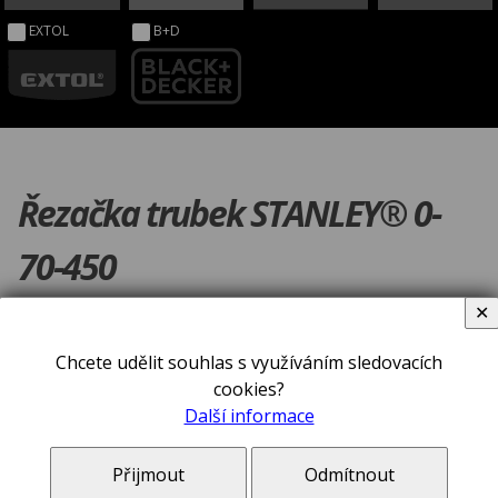
EXTOL
B+D
Řezačka trubek STANLEY® 0-
70-450
✕
Chcete udělit souhlas s využíváním sledovacích
cookies?
Další informace
Přijmout
Odmítnout