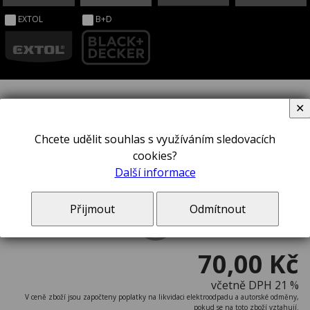
EXTOL
B+D
✕
Šroubovák STANLEY® STHT1-
Chcete udělit souhlas s využíváním sledovacích
cookies?
60378
Další informace
Přijmout
Odmítnout
70,00 Kč
včetně DPH 21 %
V ceně zboží jsou započteny poplatky na likvidaci elektroodpadu a autorské odměny,
pokud se na toto zboží vztahují.