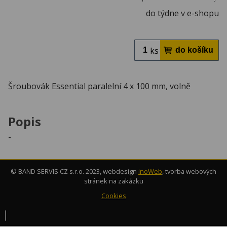
do týdne v e-shopu
ks
Šroubovák Essential paralelní 4 x 100 mm, volně
Popis
-
© BAND SERVIS CZ s.r.o. 2023, webdesign
inoWeb
, tvorba webových
stránek na zakázku
Cookies