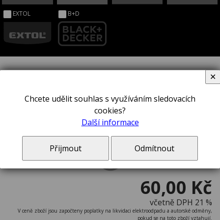
EXTOL
B+D
✕
Šroubovák STANLEY® STHT1-
Chcete udělit souhlas s využíváním sledovacích
cookies?
60358
Další informace
Přijmout
Odmítnout
60,00 Kč
včetně DPH 21 %
V ceně zboží jsou započteny poplatky na likvidaci elektroodpadu a autorské odměny,
pokud se na toto zboží vztahují.