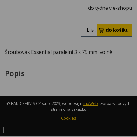
do týdne v e-shopu
ks
Šroubovák Essential paralelní 3 x 75 mm, volně
Popis
-
© BAND SERVIS CZ s.r.o. 2023, webdesign
inoWeb
, tvorba webových
stránek na zakázku
Cookies