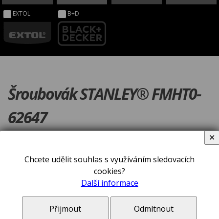
EXTOL
B+D
Šroubovák STANLEY® FMHT0-
62647
✕
Chcete udělit souhlas s využíváním sledovacích
cookies?
Další informace
Přijmout
Odmítnout