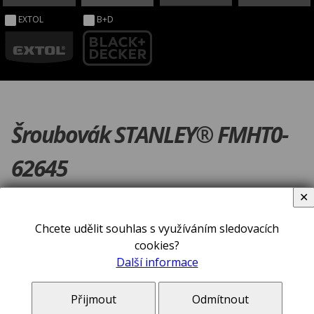
EXTOL
B+D
Šroubovák STANLEY® FMHT0-
62645
✕
Chcete udělit souhlas s využíváním sledovacích
cookies?
Další informace
Přijmout
Odmítnout