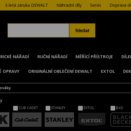
3-letá záruka DEWALT
Náhradní díly
Servis
Doprava do
RICKÉ NÁŘADÍ
RUČNÍ NÁŘADÍ
MĚŘÍCÍ PŘÍSTROJE
DÍL
É OPRAVY
ORIGINÁLNÍ OBLEČENÍ DEWALT
EXTOL
DE
ováky
ky
CUB CADET
STANLEY
EXTOL
B+D