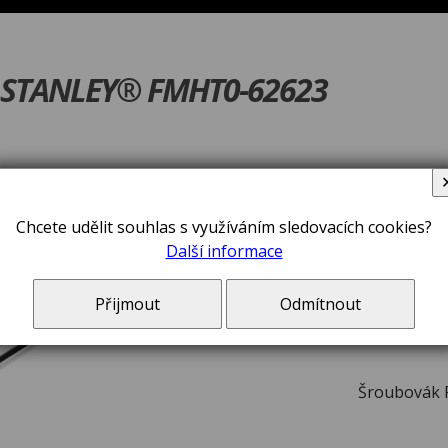
 STANLEY® FMHT0-62623
V ceně zboží jsou 
Chcete udělit souhlas s využíváním sledovacích cookies?
Další informace
Přijmout
Odmítnout
Šroubovák 