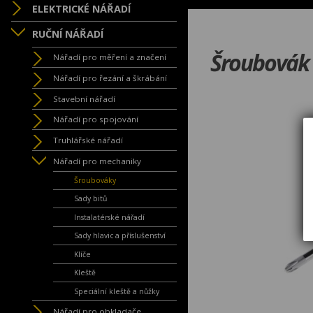
ELEKTRICKÉ NÁŘADÍ
RUČNÍ NÁŘADÍ
Šroubovák
Nářadí pro měření a značení
Nářadí pro řezání a škrábání
Stavební nářadí
Nářadí pro spojování
Truhlářské nářadí
Nářadí pro mechaniky
Šroubováky
Sady bitů
Instalatérské nářadí
Sady hlavic a příslušenství
Klíče
Kleště
Speciální kleště a nůžky
Nářadí pro obkladače