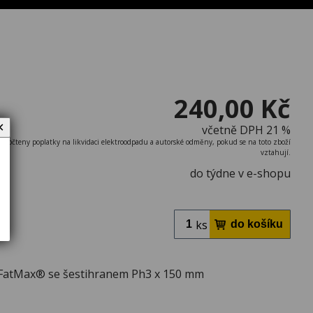
240,00 Kč
✕
včetně DPH 21 %
započteny poplatky na likvidaci elektroodpadu a autorské odměny, pokud se na toto zboží
vztahují.
do týdne v e-shopu
ks
FatMax® se šestihranem Ph3 x 150 mm