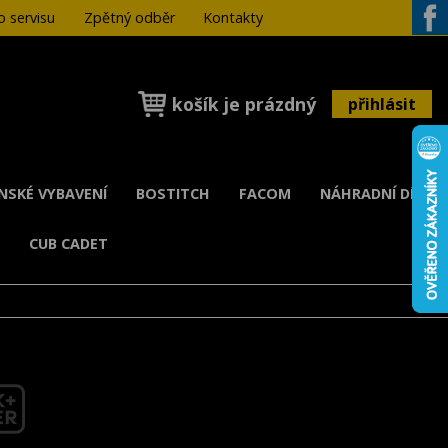
 servisu
Zpětný odběr
Kontakty
Face
košík je prázdný
přihlásit
ENSKÉ VYBAVENÍ
BOSTITCH
FACOM
NÁHRADNÍ DÍLY
K
CUB CADET