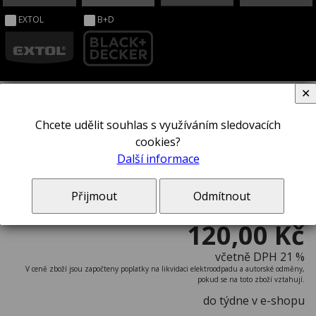
EXTOL
B+D
✕
Chcete udělit souhlas s využíváním sledovacích
Šroubovák STANLEY® 1-65-340
cookies?
Další informace
Přijmout
Odmítnout
120,00 Kč
včetně DPH 21 %
V ceně zboží jsou započteny poplatky na likvidaci elektroodpadu a autorské odměny,
pokud se na toto zboží vztahují.
do týdne v e-shopu