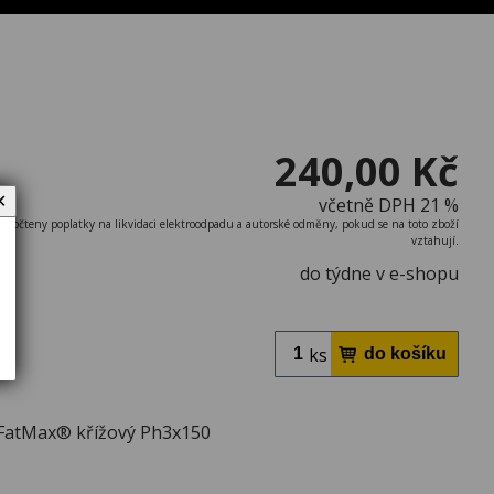
240,00 Kč
✕
včetně DPH 21 %
započteny poplatky na likvidaci elektroodpadu a autorské odměny, pokud se na toto zboží
vztahují.
do týdne v e-shopu
ks
FatMax® křížový Ph3x150