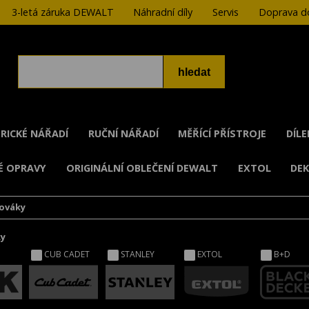
3-letá záruka DEWALT
Náhradní díly
Servis
Doprava do
RICKÉ NÁŘADÍ
RUČNÍ NÁŘADÍ
MĚŘÍCÍ PŘÍSTROJE
DÍL
É OPRAVY
ORIGINÁLNÍ OBLEČENÍ DEWALT
EXTOL
DE
ováky
ky
CUB CADET
STANLEY
EXTOL
B+D