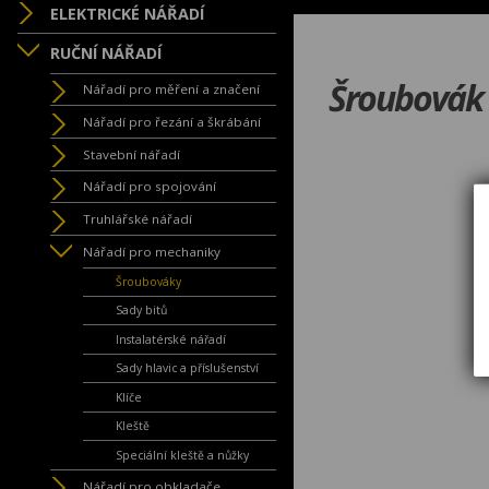
ELEKTRICKÉ NÁŘADÍ
RUČNÍ NÁŘADÍ
Šroubovák
Nářadí pro měření a značení
Nářadí pro řezání a škrábání
Stavební nářadí
Nářadí pro spojování
Truhlářské nářadí
Nářadí pro mechaniky
Šroubováky
Sady bitů
Instalatérské nářadí
Sady hlavic a příslušenství
Klíče
Kleště
Speciální kleště a nůžky
Nářadí pro obkladače