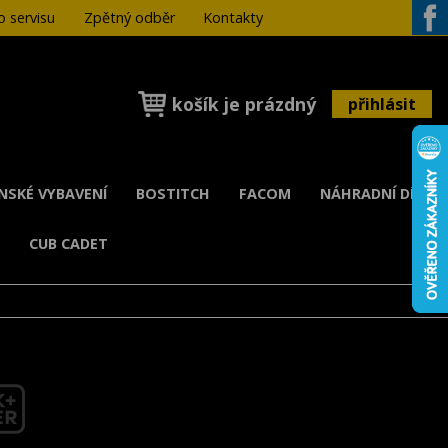
 servisu
Zpětný odběr
Kontakty
Face
košík je prázdný
přihlásit
ENSKÉ VYBAVENÍ
BOSTITCH
FACOM
NÁHRADNÍ DÍLY
K
CUB CADET