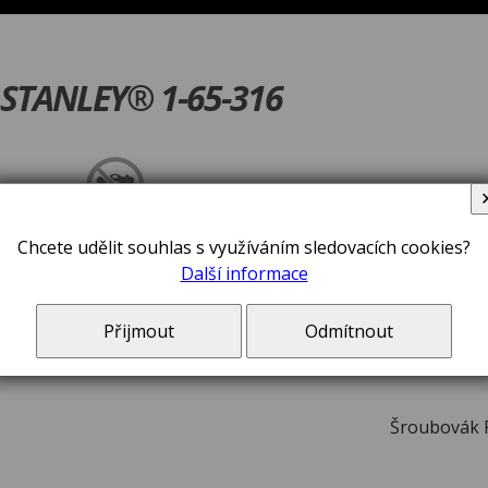
 STANLEY® 1-65-316
V ceně zboží jsou 
Chcete udělit souhlas s využíváním sledovacích cookies?
Další informace
Přijmout
Odmítnout
Šroubovák 