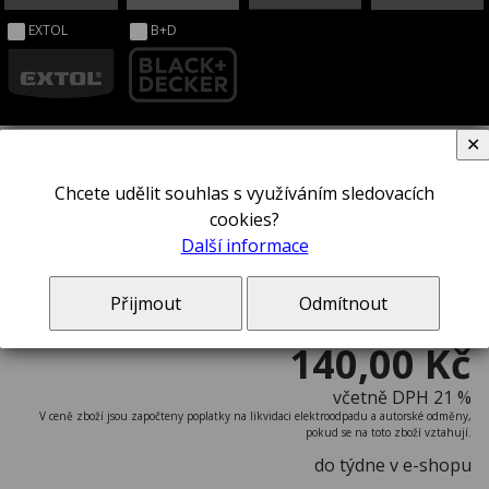
EXTOL
B+D
✕
Chcete udělit souhlas s využíváním sledovacích
Šroubovák STANLEY® 1-65-483
cookies?
Další informace
Přijmout
Odmítnout
140,00 Kč
včetně DPH 21 %
V ceně zboží jsou započteny poplatky na likvidaci elektroodpadu a autorské odměny,
pokud se na toto zboží vztahují.
do týdne v e-shopu