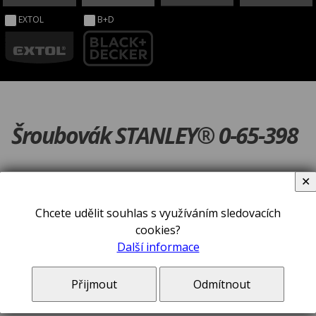
EXTOL
B+D
Šroubovák STANLEY® 0-65-398
✕
Chcete udělit souhlas s využíváním sledovacích
cookies?
Další informace
Přijmout
Odmítnout