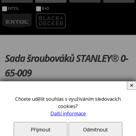
EXTOL
B+D
Sada šroubováků STANLEY® 0-
65-009
✕
Chcete udělit souhlas s využíváním sledovacích
cookies?
Další informace
Přijmout
Odmítnout