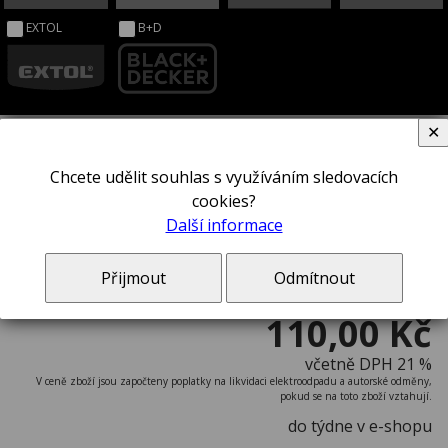
EXTOL
B+D
✕
Chcete udělit souhlas s využíváním sledovacích
Šroubovák STANLEY® 0-64-976
cookies?
Další informace
Přijmout
Odmítnout
110,00 Kč
včetně DPH 21 %
V ceně zboží jsou započteny poplatky na likvidaci elektroodpadu a autorské odměny,
pokud se na toto zboží vztahují.
do týdne v e-shopu