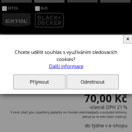
EXTOL
B+D
✕
Chcete udělit souhlas s využíváním sledovacích
Šroubovák STANLEY® 0-64-924
cookies?
Další informace
Přijmout
Odmítnout
70,00 Kč
včetně DPH 21 %
V ceně zboží jsou započteny poplatky na likvidaci elektroodpadu a autorské odměny,
pokud se na toto zboží vztahují.
do týdne v e-shopu