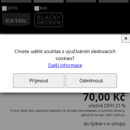
EXTOL
B+D
✕
Chcete udělit souhlas s využíváním sledovacích
Šroubovák STANLEY® 0-64-923
cookies?
Další informace
Přijmout
Odmítnout
70,00 Kč
včetně DPH 21 %
V ceně zboží jsou započteny poplatky na likvidaci elektroodpadu a autorské odměny,
pokud se na toto zboží vztahují.
do týdne v e-shopu