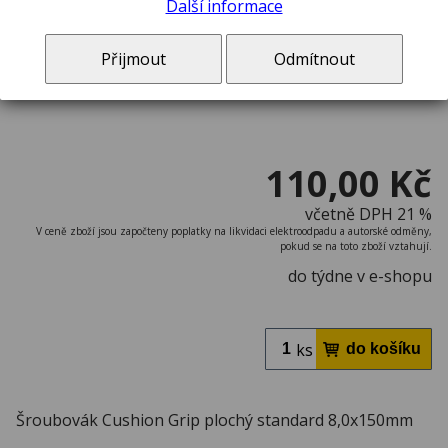
Další informace
Přijmout
Odmítnout
110,00 Kč
včetně DPH 21 %
V ceně zboží jsou započteny poplatky na likvidaci elektroodpadu a autorské odměny,
pokud se na toto zboží vztahují.
do týdne v e-shopu
ks
Šroubovák Cushion Grip plochý standard 8,0x150mm