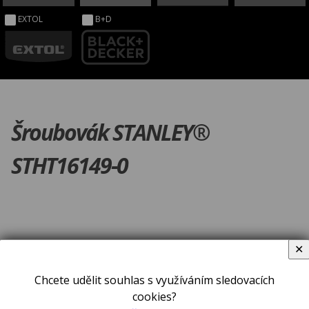
EXTOL
B+D
Šroubovák STANLEY®
STHT16149-0
✕
Chcete udělit souhlas s využíváním sledovacích
cookies?