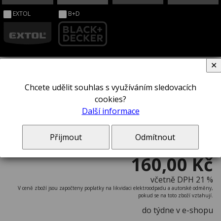
EXTOL
B+D
✕
Chcete udělit souhlas s využíváním sledovacích
Šroubovák STANLEY® 1-65-419
cookies?
Další informace
Přijmout
Odmítnout
160,00 Kč
včetně DPH 21 %
V ceně zboží jsou započteny poplatky na likvidaci elektroodpadu a autorské odměny,
pokud se na toto zboží vztahují.
do týdne v e-shopu