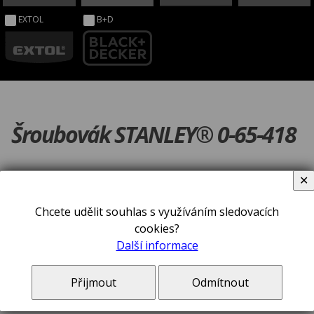
EXTOL
B+D
Šroubovák STANLEY® 0-65-418
✕
Chcete udělit souhlas s využíváním sledovacích
cookies?
Další informace
Přijmout
Odmítnout