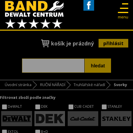
Facebook
menu
košík je prázdný
přihlásit
Úvodní stránka
RUČNÍ NÁŘADÍ
Truhlářské nářadí
Svorky
Filtrovat zboží podle značky
DeWALT
DEK
CUB CADET
STANLEY
EXTOL
B+D