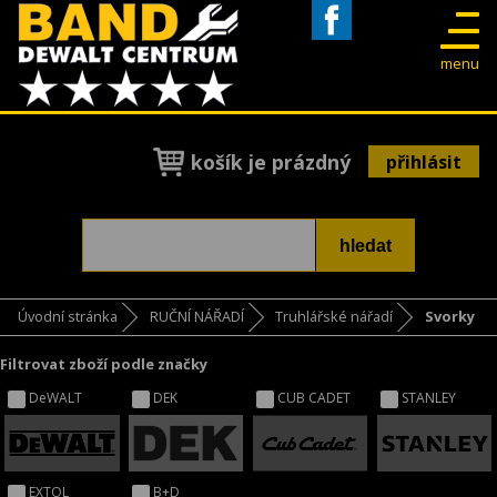
Facebook
menu
košík je prázdný
přihlásit
Úvodní stránka
RUČNÍ NÁŘADÍ
Truhlářské nářadí
Svorky
Filtrovat zboží podle značky
DeWALT
DEK
CUB CADET
STANLEY
EXTOL
B+D