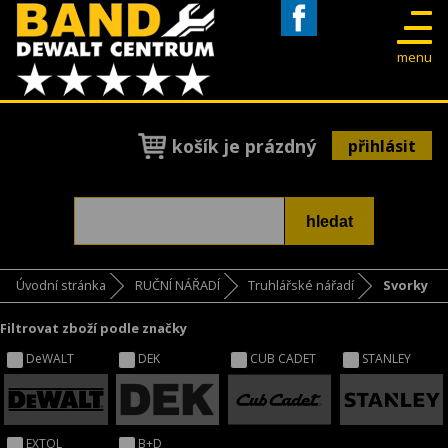
Facebook
menu
košík je prázdný
přihlásit
Úvodní stránka
RUČNÍ NÁŘADÍ
Truhlářské nářadí
Svorky
Filtrovat zboží podle značky
DeWALT
DEK
CUB CADET
STANLEY
EXTOL
B+D