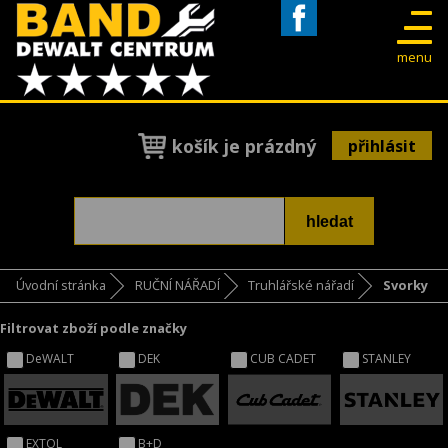
Facebook
menu
košík je prázdný
přihlásit
Úvodní stránka
RUČNÍ NÁŘADÍ
Truhlářské nářadí
Svorky
Filtrovat zboží podle značky
DeWALT
DEK
CUB CADET
STANLEY
EXTOL
B+D