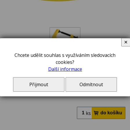
✕
Chcete udělit souhlas s využíváním sledovacích
169,00 Kč
ušetříte
11,2 %
150,00 Kč
cookies?
Další informace
včetně DPH 21 %
V ceně zboží jsou započteny poplatky na likvidaci elektroodpadu a autorské odměny,
pokud se na toto zboží vztahují.
Přijmout
Odmítnout
do týdne v e-shopu
ks