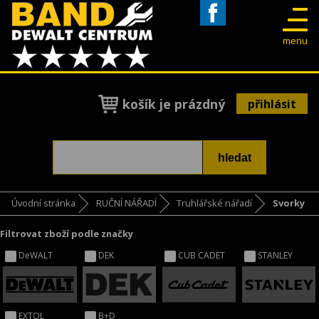
Facebook
menu
košík je prázdný
přihlásit
Úvodní stránka
RUČNÍ NÁŘADÍ
Truhlářské nářadí
Svorky
Filtrovat zboží podle značky
DeWALT
DEK
CUB CADET
STANLEY
EXTOL
B+D