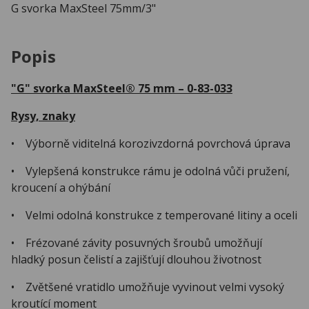
G svorka MaxSteel 75mm/3"
Popis
"G" svorka MaxSteel® 75 mm – 0-83-033
Rysy, znaky
• Výborně viditelná korozivzdorná povrchová úprava
• Vylepšená konstrukce rámu je odolná vůči pružení,
kroucení a ohýbání
• Velmi odolná konstrukce z temperované litiny a oceli
• Frézované závity posuvných šroubů umožňují
hladký posun čelistí a zajišťují dlouhou životnost
• Zvětšené vratidlo umožňuje vyvinout velmi vysoký
kroutící moment