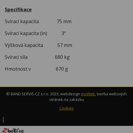
Specifikace
Svírací kapacita 75 mm
Svírací kapacita (in) 3“
Výšková kapacita 57 mm
Svírací síla 680 kg
Hmotnost v 670 g
© BAND SERVIS CZ s.r.o. 2023, webdesign
inoWeb
, tvorba webových
stránek na zakázku
Cookies