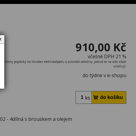
✕
910,00 Kč
včetně DPH 21 %
započteny poplatky na likvidaci elektroodpadu a autorské odměny, pokud se na toto zboží
vztahují.
do týdne v e-shopu
ks
002 - 4dílná s brouskem a olejem