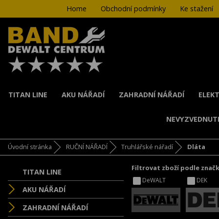
Home
Obchodní podmínky
Ke stažení
TITAN LINE
AKU NÁŘADÍ
ZAHRADNÍ NÁŘADÍ
ELEKT
NEVYZVEDNUT
Úvodní stránka
RUČNÍ NÁŘADÍ
Truhlářské nářadí
Dláta
Filtrovat zboží podle znač
TITAN LINE
DeWALT
DEK
AKU NÁŘADÍ
ZAHRADNÍ NÁŘADÍ