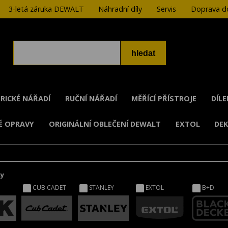
3-letá záruka DEWALT
Náhradní díly
Servis
Doprava do
RICKÉ NÁŘADÍ
RUČNÍ NÁŘADÍ
MĚŘÍCÍ PŘÍSTROJE
DÍL
É OPRAVY
ORIGINÁLNÍ OBLEČENÍ DEWALT
EXTOL
DE
ky
CUB CADET
STANLEY
EXTOL
B+D