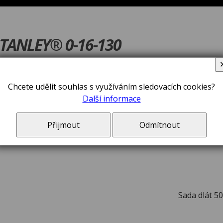
STANLEY® 0-16-130
Chcete udělit souhlas s využíváním sledovacích cookies?
Další informace
V ceně zboží jsou 
Přijmout
Odmítnout
Sada dlát 5