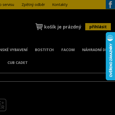
 servisu
Zpětný odběr
Kontakty
Face
košík je prázdný
přihlásit
ENSKÉ VYBAVENÍ
BOSTITCH
FACOM
NÁHRADNÍ DÍLY
K
CUB CADET