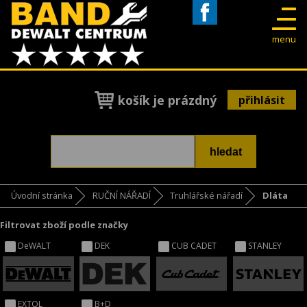
Facebook
menu
košík je prázdný
přihlásit
Úvodní stránka
RUČNÍ NÁŘADÍ
Truhlářské nářadí
Dláta
Filtrovat zboží podle značky
DeWALT
DEK
CUB CADET
STANLEY
EXTOL
B+D