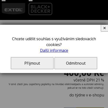
✕
Dláto STANLEY® 0-16-255
Chcete udělit souhlas s využíváním sledovacích
cookies?
Další informace
Přijmout
Odmítnout
400,00 Kč
včetně DPH 21 %
V ceně zboží jsou započteny poplatky na likvidaci elektroodpadu a autorské odměny,
pokud se na toto zboží vztahují.
do týdne v e-shopu