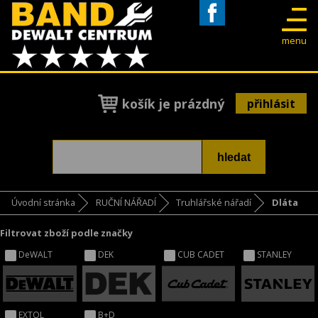
Facebook
menu
košík je prázdný
přihlásit
Úvodní stránka
RUČNÍ NÁŘADÍ
Truhlářské nářadí
Dláta
Filtrovat zboží podle značky
DeWALT
DEK
CUB CADET
STANLEY
EXTOL
B+D