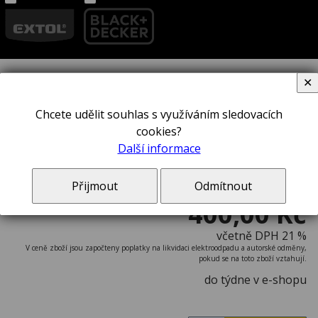
✕
Dláto STANLEY® 0-16-252
Chcete udělit souhlas s využíváním sledovacích
cookies?
Další informace
Přijmout
Odmítnout
400,00 Kč
včetně DPH 21 %
V ceně zboží jsou započteny poplatky na likvidaci elektroodpadu a autorské odměny,
pokud se na toto zboží vztahují.
do týdne v e-shopu