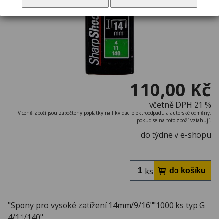
110,00 Kč
včetně DPH 21 %
V ceně zboží jsou započteny poplatky na likvidaci elektroodpadu a autorské odměny,
pokud se na toto zboží vztahují.
do týdne v e-shopu
ks
"Spony pro vysoké zatížení 14mm/9/16""1000 ks typ G
4/11/140"