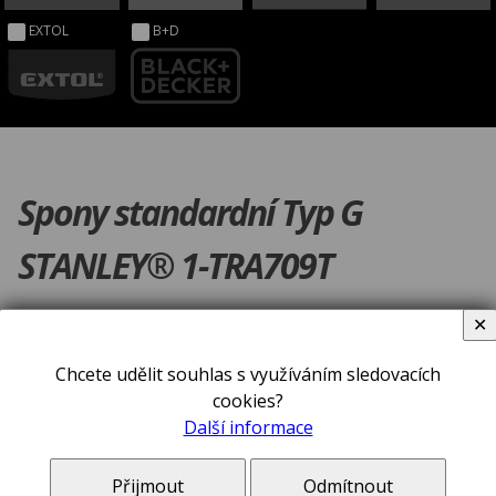
EXTOL
B+D
Spony standardní Typ G
STANLEY® 1-TRA709T
✕
Chcete udělit souhlas s využíváním sledovacích
cookies?
Další informace
Přijmout
Odmítnout