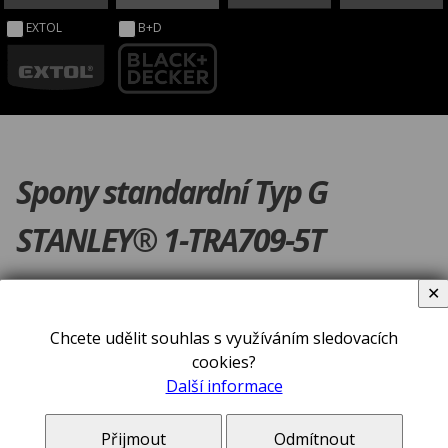
EXTOL
B+D
Spony standardní Typ G
STANLEY® 1-TRA709-5T
✕
Chcete udělit souhlas s využíváním sledovacích
cookies?
Další informace
Přijmout
Odmítnout