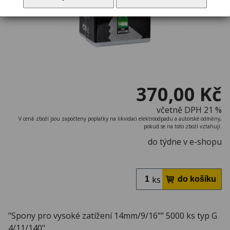
370,00 Kč
včetně DPH 21 %
V ceně zboží jsou započteny poplatky na likvidaci elektroodpadu a autorské odměny,
pokud se na toto zboží vztahují.
do týdne v e-shopu
ks
"Spony pro vysoké zatížení 14mm/9/16"" 5000 ks typ G
4/11/140"