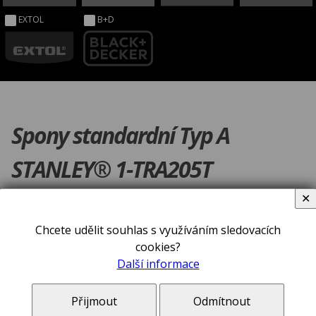
EXTOL
B+D
Spony standardní Typ A
STANLEY® 1-TRA205T
✕
Chcete udělit souhlas s využíváním sledovacích
cookies?
Další informace
Přijmout
Odmítnout