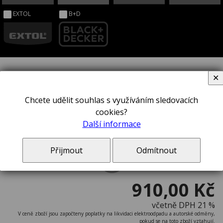
EXTOL
B+D
✕
Kleště sponkovací STANLEY® 6-
Chcete udělit souhlas s využíváním sledovacích
cookies?
CT-10x
Další informace
Přijmout
Odmítnout
910,00 Kč
včetně DPH 21 %
V ceně zboží jsou započteny poplatky na likvidaci elektroodpadu a autorské odměny,
pokud se na toto zboží vztahují.