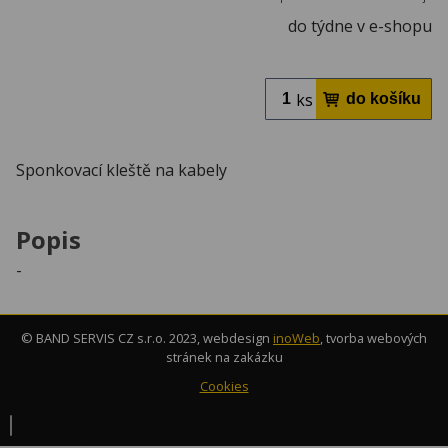
do týdne v e-shopu
ks
Sponkovací kleště na kabely
Popis
-
© BAND SERVIS CZ s.r.o. 2023, webdesign
inoWeb
, tvorba webových
stránek na zakázku
Cookies