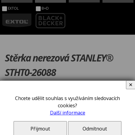
EXTOL
B+D
Stěrka nerezová STANLEY®
STHT0-26088
✕
Chcete udělit souhlas s využíváním sledovacích
cookies?
Další informace
Přijmout
Odmítnout