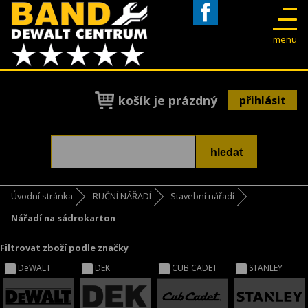
Facebook
menu
košík je prázdný
přihlásit
Úvodní stránka
RUČNÍ NÁŘADÍ
Stavební nářadí
Nářadí na sádrokarton
Filtrovat zboží podle značky
DeWALT
DEK
CUB CADET
STANLEY