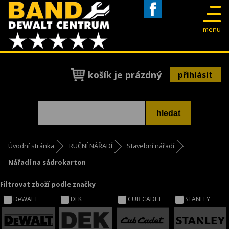
Facebook
menu
košík je prázdný
přihlásit
Úvodní stránka
RUČNÍ NÁŘADÍ
Stavební nářadí
Nářadí na sádrokarton
Filtrovat zboží podle značky
DeWALT
DEK
CUB CADET
STANLEY