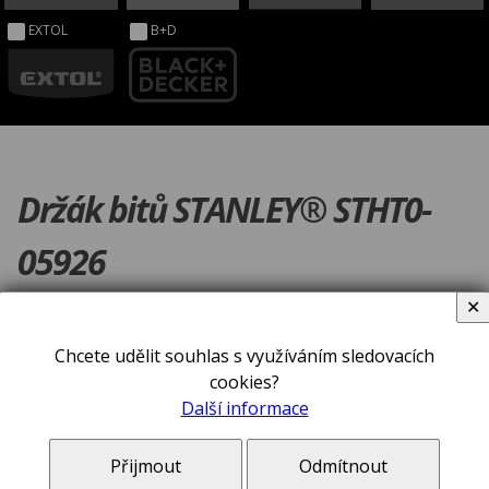
EXTOL
B+D
Držák bitů STANLEY® STHT0-
05926
✕
Chcete udělit souhlas s využíváním sledovacích
cookies?
Další informace
Přijmout
Odmítnout