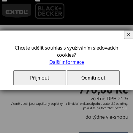
✕
Kladivo STANLEY® 1-54-716
Chcete udělit souhlas s využíváním sledovacích
cookies?
Další informace
Přijmout
Odmítnout
770,00 Kč
včetně DPH 21 %
V ceně zboží jsou započteny poplatky na likvidaci elektroodpadu a autorské odměny,
pokud se na toto zboží vztahují.
do týdne v e-shopu