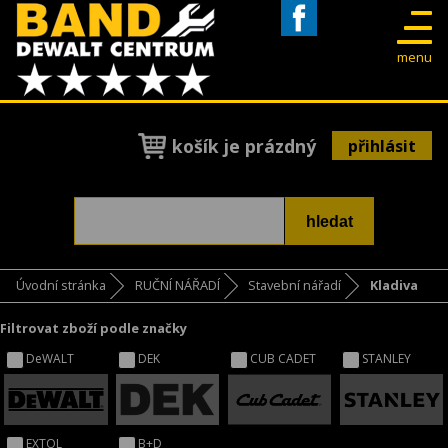
Facebook
menu
košík je prázdný
přihlásit
Úvodní stránka
RUČNÍ NÁŘADÍ
Stavební nářadí
Kladiva
Filtrovat zboží podle značky
DeWALT
DEK
CUB CADET
STANLEY
EXTOL
B+D