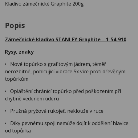
Kladivo zámečnické Graphite 200g
Popis
Zámečnické kladivo STANLEY Graphite – 1-54-910
Rysy, znaky
• Nové topůrko s grafitovým jádrem, téměř
nerozbitné, pohlcující vibrace 5x více proti dřevěným
topůrkům
• Opláštění chránící topůrko před poškozením při
chybně vedeném úderu
• Pružná pryžová rukojeť, neklouže v ruce
• Díky pevnému spoji nemůže dojít k oddělení hlavice
od topůrka