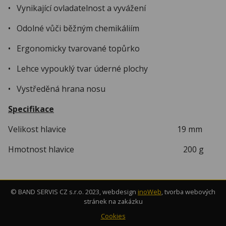
• Vynikající ovladatelnost a vyvážení
• Odolné vůči běžným chemikáliím
• Ergonomicky tvarované topůrko
• Lehce vypouklý tvar úderné plochy
• Vystředěná hrana nosu
Specifikace
Velikost hlavice 19 mm
Hmotnost hlavice 200 g
© BAND SERVIS CZ s.r.o. 2023, webdesign
inoWeb
, tvorba webových
stránek na zakázku
Cookies