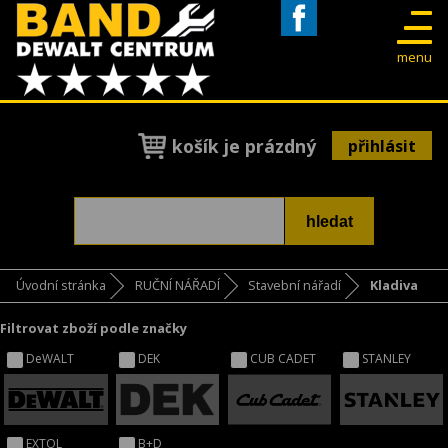
Facebook
menu
košík je prázdný
přihlásit
Úvodní stránka
RUČNÍ NÁŘADÍ
Stavební nářadí
Kladiva
Filtrovat zboží podle značky
DeWALT
DEK
CUB CADET
STANLEY
EXTOL
B+D