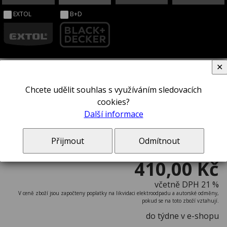
EXTOL
B+D
✕
Chcete udělit souhlas s využíváním sledovacích
Páčidlo STANLEY® 1-55-510
cookies?
Další informace
Přijmout
Odmítnout
410,00 Kč
včetně DPH 21 %
V ceně zboží jsou započteny poplatky na likvidaci elektroodpadu a autorské odměny,
pokud se na toto zboží vztahují.
do týdne v e-shopu