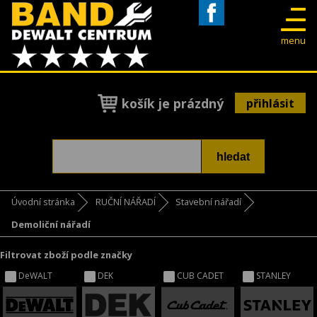
Facebook
menu
košík je prázdný
přihlásit
Úvodní stránka
RUČNÍ NÁŘADÍ
Stavební nářadí
Demoliční nářadí
Filtrovat zboží podle značky
DeWALT
DEK
CUB CADET
STANLEY