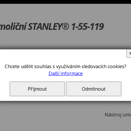
moliční STANLEY® 1-55-119
V ceně zboží jsou 
Chcete udělit souhlas s využíváním sledovacích cookies?
Další informace
Přijmout
Odmítnout
Nástroj uni