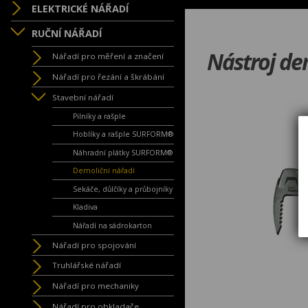
ELEKTRICKÉ NÁŘADÍ
RUČNÍ NÁŘADÍ
Nástroj de
Nářadí pro měření a značení
Nářadí pro řezání a škrábání
Stavební nářadí
Pilníky a rašple
Hoblíky a rašple SURFORM®
Náhradní plátky SURFORM®
Demoliční nářadí
Sekáče, důlčíky a průbojníky
Kladiva
Nářadí na sádrokarton
Nářadí pro spojování
Truhlářské nářadí
Nářadí pro mechaniky
Nářadí pro obkladače