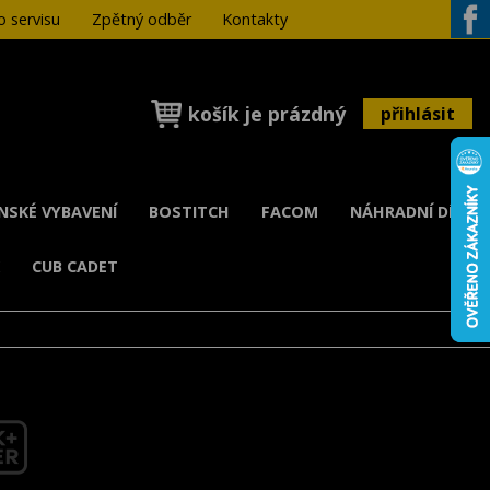
 servisu
Zpětný odběr
Kontakty
Face
košík je prázdný
přihlásit
ENSKÉ VYBAVENÍ
BOSTITCH
FACOM
NÁHRADNÍ DÍLY
K
CUB CADET