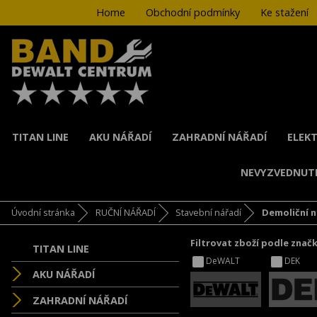
Home
Obchodní podmínky
Ke stažení
TITAN LINE
AKU NÁŘADÍ
ZAHRADNÍ NÁŘADÍ
ELEKT
NEVYZVEDNUT
Úvodní stránka
RUČNÍ NÁŘADÍ
Stavební nářadí
Demoliční n
Filtrovat zboží podle znač
TITAN LINE
DeWALT
DEK
AKU NÁŘADÍ
ZAHRADNÍ NÁŘADÍ