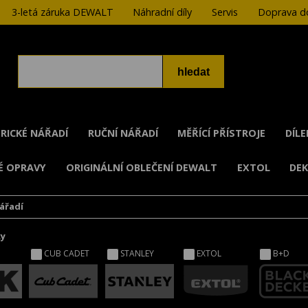
3-letá záruka DEWALT
Náhradní díly
Servis
Doprava do
RICKÉ NÁŘADÍ
RUČNÍ NÁŘADÍ
MĚŘÍCÍ PŘÍSTROJE
DÍL
É OPRAVY
ORIGINÁLNÍ OBLEČENÍ DEWALT
EXTOL
DE
ářadí
ky
CUB CADET
STANLEY
EXTOL
B+D