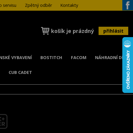
 servisu
Zpětný odběr
Kontakty
Face
košík je prázdný
přihlásit
ENSKÉ VYBAVENÍ
BOSTITCH
FACOM
NÁHRADNÍ DÍLY
K
CUB CADET