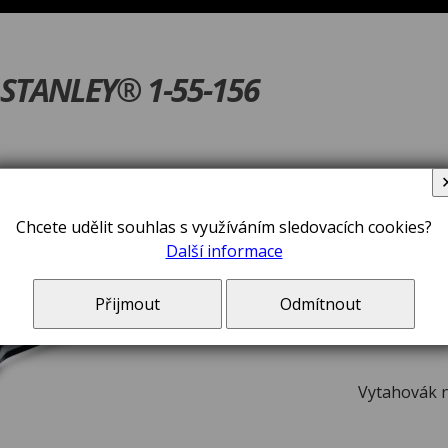
 STANLEY® 1-55-156
V ceně zboží jsou 
Chcete udělit souhlas s využíváním sledovacích cookies?
Další informace
Přijmout
Odmítnout
Vytahovák 