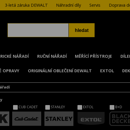
3-letá záruka DEWALT
Náhradní díly
Servis
Doprava do
RICKÉ NÁŘADÍ
RUČNÍ NÁŘADÍ
MĚŘÍCÍ PŘÍSTROJE
DÍL
É OPRAVY
ORIGINÁLNÍ OBLEČENÍ DEWALT
EXTOL
DE
ářadí
ky
CUB CADET
STANLEY
EXTOL
B+D