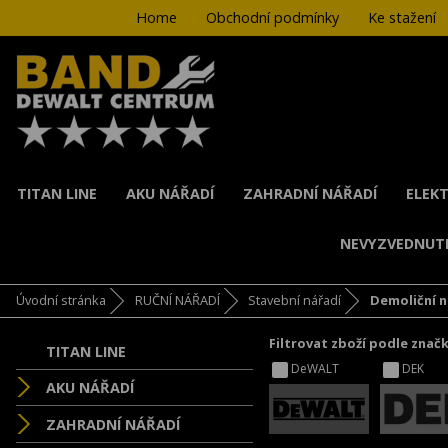
Home
Obchodní podmínky
Ke stažení
TITAN LINE
AKU NÁŘADÍ
ZAHRADNÍ NÁŘADÍ
ELEKT
NEVYZVEDNUT
Úvodní stránka
RUČNÍ NÁŘADÍ
Stavební nářadí
Demoliční n
Filtrovat zboží podle znač
TITAN LINE
DeWALT
DEK
AKU NÁŘADÍ
ZAHRADNÍ NÁŘADÍ