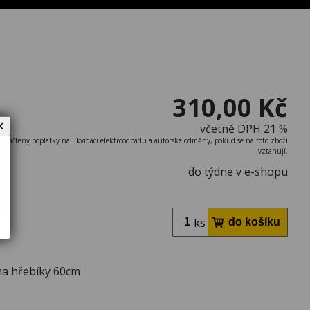
310,00 Kč
✕
včetně DPH 21 %
započteny poplatky na likvidaci elektroodpadu a autorské odměny, pokud se na toto zboží
vztahují.
do týdne v e-shopu
ks
na hřebíky 60cm