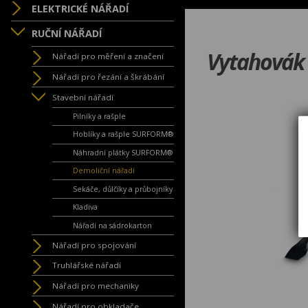
ELEKTRICKÉ NÁŘADÍ
RUČNÍ NÁŘADÍ
Vytahovák
Nářadí pro měření a značení
Nářadí pro řezání a škrábání
Stavební nářadí
Pilníky a rašple
Hoblíky a rašple SURFORM®
Náhradní plátky SURFORM®
Demoliční nářadí
Sekáče, důlčíky a průbojníky
Kladiva
Nářadí na sádrokarton
Nářadí pro spojování
Truhlářské nářadí
Nářadí pro mechaniky
Nářadí pro obkladače