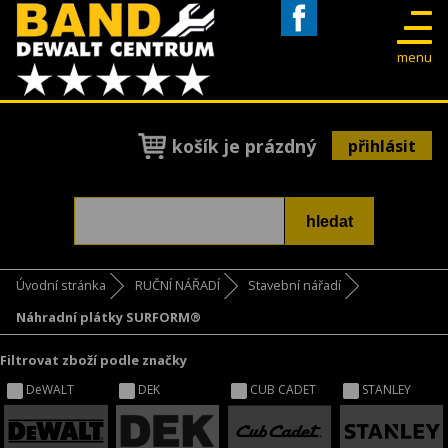
Facebook
menu
košík je prázdný
přihlásit
Úvodní stránka
RUČNÍ NÁŘADÍ
Stavební nářadí
Náhradní plátky SURFORM®
Filtrovat zboží podle značky
DeWALT
DEK
CUB CADET
STANLEY