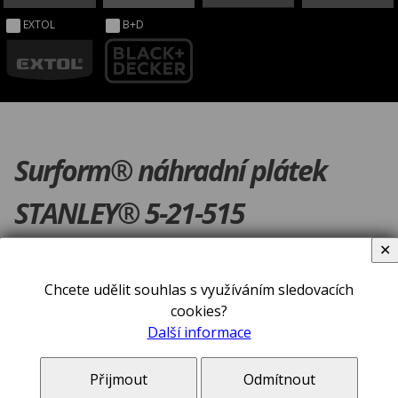
EXTOL
B+D
Surform® náhradní plátek
STANLEY® 5-21-515
✕
Chcete udělit souhlas s využíváním sledovacích
cookies?
Další informace
Přijmout
Odmítnout