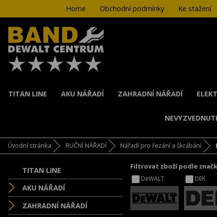
Home
Obchodní podmínky
Ke stažení
TITAN LINE
AKU NÁŘADÍ
ZAHRADNÍ NÁŘADÍ
ELEKT
NEVYZVEDNUT
Úvodní stránka
RUČNÍ NÁŘADÍ
Nářadí pro řezání a škrábání
Filtrovat zboží podle znač
TITAN LINE
DeWALT
DEK
AKU NÁŘADÍ
ZAHRADNÍ NÁŘADÍ