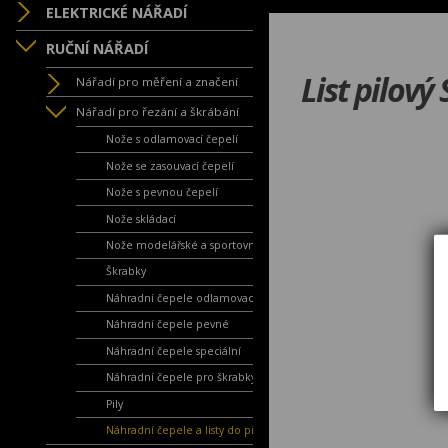
ELEKTRICKÉ NÁŘADÍ
RUČNÍ NÁŘADÍ
List pilov
Nářadí pro měření a značení
Nářadí pro řezání a škrábání
Nože s odlamovací čepelí
Nože se zasouvací čepelí
Nože s pevnou čepelí
Nože skládací
Nože modelářské a sportovní
Škrabky
Náhradní čepele odlamovací
Náhradní čepele pevné
Náhradní čepele speciální
Náhradní čepele pro škrabky
Pily
Náhradní čepele a listy do pil