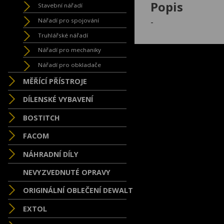
Popis
Stavební nářadí
-
Nářadí pro spojování
Truhlářské nářadí
Nářadí pro mechaniky
Nářadí pro obkladače
MĚŘÍCÍ PŘÍSTROJE
DÍLENSKÉ VYBAVENÍ
BOSTITCH
FACOM
NÁHRADNÍ DÍLY
NEVYZVEDNUTÉ OPRAVY
ORIGINÁLNÍ OBLEČENÍ DEWALT
EXTOL