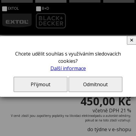
EXTOL
B+D
✕
Chcete udělit souhlas s využíváním sledovacích
Čepel pily STANLEY® 0-20-200
cookies?
Další informace
Přijmout
Odmítnout
450,00 Kč
včetně DPH 21 %
V ceně zboží jsou započteny poplatky na likvidaci elektroodpadu a autorské odměny,
pokud se na toto zboží vztahují.
do týdne v e-shopu