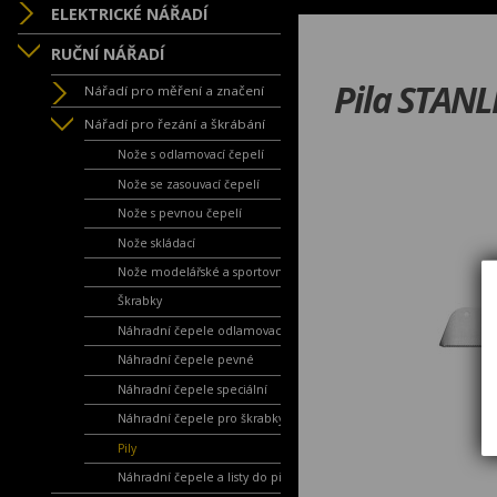
ELEKTRICKÉ NÁŘADÍ
RUČNÍ NÁŘADÍ
Pila STANL
Nářadí pro měření a značení
Nářadí pro řezání a škrábání
Nože s odlamovací čepelí
Nože se zasouvací čepelí
Nože s pevnou čepelí
Nože skládací
Nože modelářské a sportovní
Škrabky
Náhradní čepele odlamovací
Náhradní čepele pevné
Náhradní čepele speciální
Náhradní čepele pro škrabky
Pily
Náhradní čepele a listy do pil