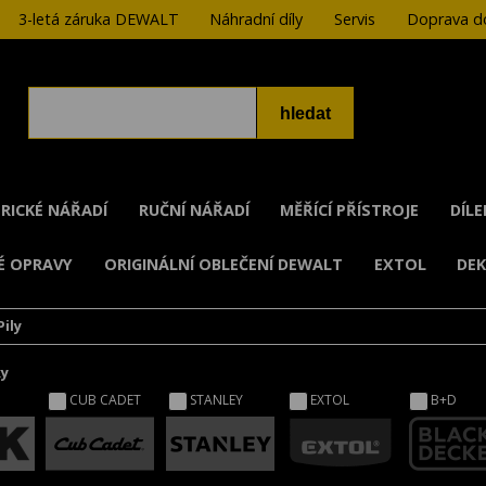
3-letá záruka DEWALT
Náhradní díly
Servis
Doprava do
RICKÉ NÁŘADÍ
RUČNÍ NÁŘADÍ
MĚŘÍCÍ PŘÍSTROJE
DÍL
É OPRAVY
ORIGINÁLNÍ OBLEČENÍ DEWALT
EXTOL
DE
Pily
ky
CUB CADET
STANLEY
EXTOL
B+D