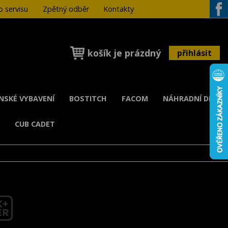
 servisu
Zpětný odběr
Kontakty
Face
košík je prázdný
přihlásit
ENSKÉ VYBAVENÍ
BOSTITCH
FACOM
NÁHRADNÍ DÍLY
K
CUB CADET