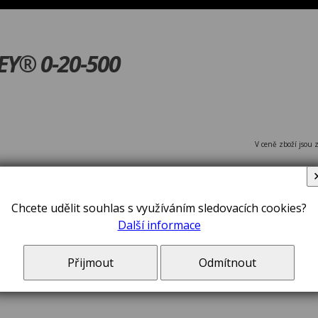
EY® 0-20-500
V ceně zboží jsou 
Chcete udělit souhlas s využíváním sledovacích cookies?
Další informace
Přijmout
Odmítnout
Pila japons