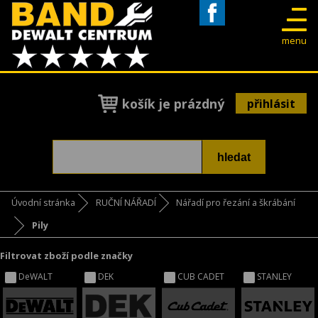
Facebook
menu
košík je prázdný
přihlásit
Úvodní stránka
RUČNÍ NÁŘADÍ
Nářadí pro řezání a škrábání
Pily
Filtrovat zboží podle značky
DeWALT
DEK
CUB CADET
STANLEY