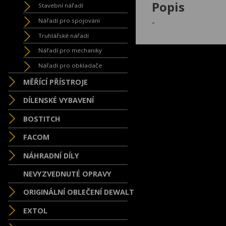
Popis
Stavební nářadí
-
Nářadí pro spojování
Truhlářské nářadí
Nářadí pro mechaniky
Nářadí pro obkladače
MĚŘÍCÍ PŘÍSTROJE
DÍLENSKÉ VYBAVENÍ
BOSTITCH
FACOM
NÁHRADNÍ DÍLY
NEVYZVEDNUTÉ OPRAVY
ORIGINÁLNÍ OBLEČENÍ DEWALT
EXTOL