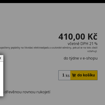
410,00 Kč
včetně DPH 21 %
započteny poplatky na likvidaci elektroodpadu a autorské odměny, pokud se na toto zboží
vztahují.
do týdne v e-shopu
✕
ks
a s dřevěnou rovnou rukojetí