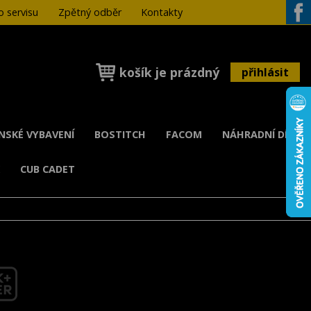
 servisu
Zpětný odběr
Kontakty
Face
košík je prázdný
přihlásit
ENSKÉ VYBAVENÍ
BOSTITCH
FACOM
NÁHRADNÍ DÍLY
K
CUB CADET