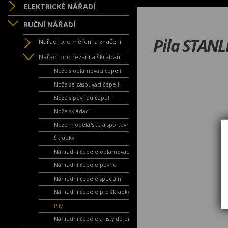
ELEKTRICKÉ NÁŘADÍ
RUČNÍ NÁŘADÍ
Pila STANL
Nářadí pro měření a značení
Nářadí pro řezání a škrábání
Nože s odlamovací čepelí
Nože se zasouvací čepelí
Nože s pevnou čepelí
Nože skládací
Nože modelářské a sportovní
Škrabky
Náhradní čepele odlamovací
Náhradní čepele pevné
Náhradní čepele speciální
Náhradní čepele pro škrabky
Pily
Náhradní čepele a listy do pil