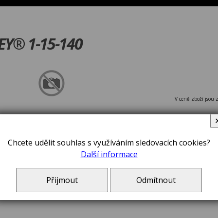
EY® 1-15-140
V ceně zboží jsou 
Chcete udělit souhlas s využíváním sledovacích cookies?
Další informace
Přijmout
Odmítnout
Pila čepovk