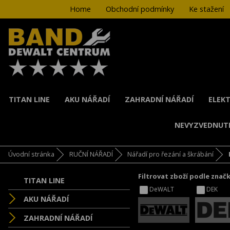
Home
Obchodní podmínky
Ke stažení
TITAN LINE
AKU NÁŘADÍ
ZAHRADNÍ NÁŘADÍ
ELEKT
NEVYZVEDNUT
Úvodní stránka
RUČNÍ NÁŘADÍ
Nářadí pro řezání a škrábání
Filtrovat zboží podle znač
TITAN LINE
DeWALT
DEK
AKU NÁŘADÍ
ZAHRADNÍ NÁŘADÍ