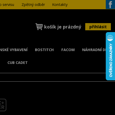
 servisu
Zpětný odběr
Kontakty
Face
košík je prázdný
přihlásit
ENSKÉ VYBAVENÍ
BOSTITCH
FACOM
NÁHRADNÍ DÍLY
K
CUB CADET