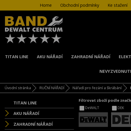
Home
Obchodní podmínky
Ke stažení
TITAN LINE
AKU NÁŘADÍ
ZAHRADNÍ NÁŘADÍ
ELEKT
NEVYZVEDNUT
Úvodní stránka
RUČNÍ NÁŘADÍ
Nářadí pro řezání a škrábání
Filtrovat zboží podle znač
TITAN LINE
DeWALT
DEK
AKU NÁŘADÍ
ZAHRADNÍ NÁŘADÍ