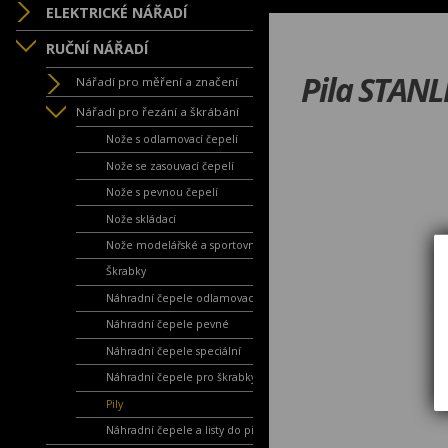
ELEKTRICKÉ NÁŘADÍ
RUČNÍ NÁŘADÍ
Pila STANL
Nářadí pro měření a značení
Nářadí pro řezání a škrábání
Nože s odlamovací čepelí
Nože se zasouvací čepelí
Nože s pevnou čepelí
Nože skládací
Nože modelářské a sportovní
Škrabky
Náhradní čepele odlamovací
Náhradní čepele pevné
Náhradní čepele speciální
Náhradní čepele pro škrabky
Pily
Náhradní čepele a listy do pil