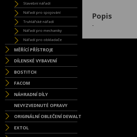
Stavební nářadí
Nářadí pro spojování
Popis
Truhlářské nářadí
-
Nářadí pro mechaniky
Nářadí pro obkladače
MĚŘÍCÍ PŘÍSTROJE
DÍLENSKÉ VYBAVENÍ
BOSTITCH
FACOM
NÁHRADNÍ DÍLY
NEVYZVEDNUTÉ OPRAVY
ORIGINÁLNÍ OBLEČENÍ DEWALT
EXTOL