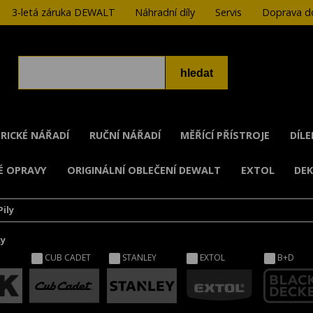
3-letá záruka DEWALT
Náhradní díly
Servis
Doprava do
RICKÉ NÁŘADÍ
RUČNÍ NÁŘADÍ
MĚŘÍCÍ PŘÍSTROJE
DÍL
É OPRAVY
ORIGINÁLNÍ OBLEČENÍ DEWALT
EXTOL
DE
Pily
ky
CUB CADET
STANLEY
EXTOL
B+D