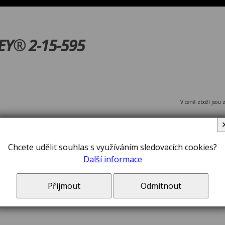
EY® 2-15-595
V ceně zboží jsou 
Chcete udělit souhlas s využíváním sledovacích cookies?
Další informace
Přijmout
Odmítnout
Pila JET CU