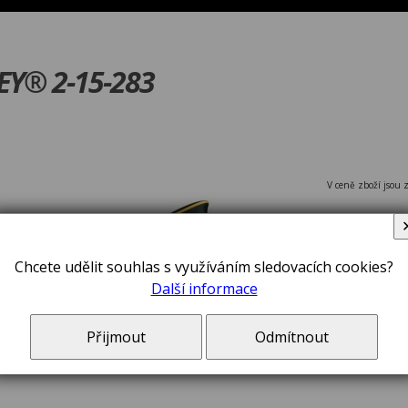
EY® 2-15-283
V ceně zboží jsou 
Chcete udělit souhlas s využíváním sledovacích cookies?
Další informace
Přijmout
Odmítnout
Pila JET CU