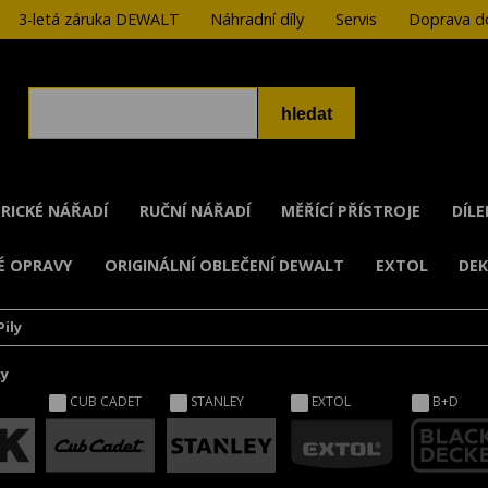
3-letá záruka DEWALT
Náhradní díly
Servis
Doprava do
RICKÉ NÁŘADÍ
RUČNÍ NÁŘADÍ
MĚŘÍCÍ PŘÍSTROJE
DÍL
É OPRAVY
ORIGINÁLNÍ OBLEČENÍ DEWALT
EXTOL
DE
Pily
ky
CUB CADET
STANLEY
EXTOL
B+D