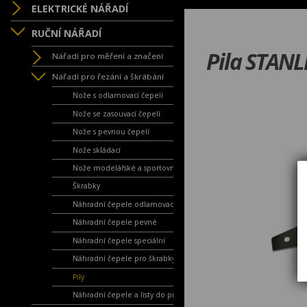
ELEKTRICKÉ NÁŘADÍ
RUČNÍ NÁŘADÍ
Pila STANL
Nářadí pro měření a značení
Nářadí pro řezání a škrábání
Nože s odlamovací čepelí
Nože se zasouvací čepelí
Nože s pevnou čepelí
Nože skládací
Nože modelářské a sportovní
Škrabky
Náhradní čepele odlamovací
Náhradní čepele pevné
Náhradní čepele speciální
Náhradní čepele pro škrabky
Pily
Náhradní čepele a listy do pil