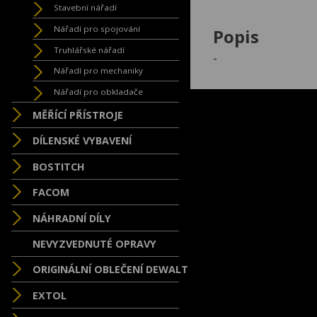
Stavební nářadí
Nářadí pro spojování
Popis
Truhlářské nářadí
-
Nářadí pro mechaniky
Nářadí pro obkladače
MĚŘÍCÍ PŘÍSTROJE
DÍLENSKÉ VYBAVENÍ
BOSTITCH
FACOM
NÁHRADNÍ DÍLY
NEVYZVEDNUTÉ OPRAVY
ORIGINÁLNÍ OBLEČENÍ DEWALT
EXTOL