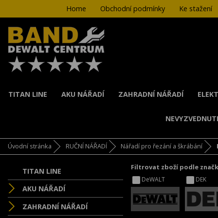
Home
Obchodní podmínky
Ke stažení
TITAN LINE
AKU NÁŘADÍ
ZAHRADNÍ NÁŘADÍ
ELEKT
NEVYZVEDNUT
Úvodní stránka
RUČNÍ NÁŘADÍ
Nářadí pro řezání a škrábání
Filtrovat zboží podle znač
TITAN LINE
DeWALT
DEK
AKU NÁŘADÍ
ZAHRADNÍ NÁŘADÍ