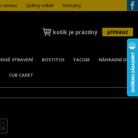
 servisu
Zpětný odběr
Kontakty
Face
košík je prázdný
přihlásit
ENSKÉ VYBAVENÍ
BOSTITCH
FACOM
NÁHRADNÍ DÍLY
K
CUB CADET